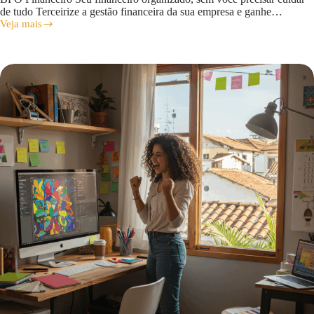
de tudo Terceirize a gestão financeira da sua empresa e ganhe…
Veja mais
BPO
Financeiro